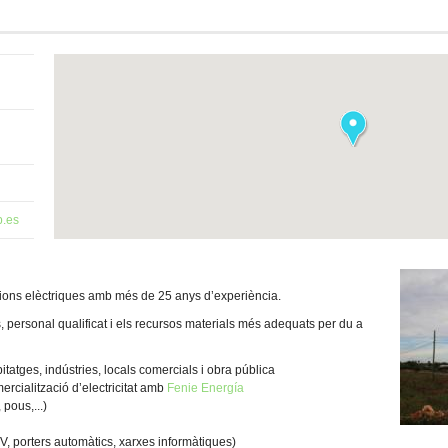
p.es
cions elèctriques amb més de 25 anys d’experiència.
, personal qualificat i els recursos materials més adequats per du a
bitatges, indústries, locals comercials i obra pública
rcialització d’electricitat amb
Fenie Energía
pous,...)
, porters automàtics, xarxes informàtiques)