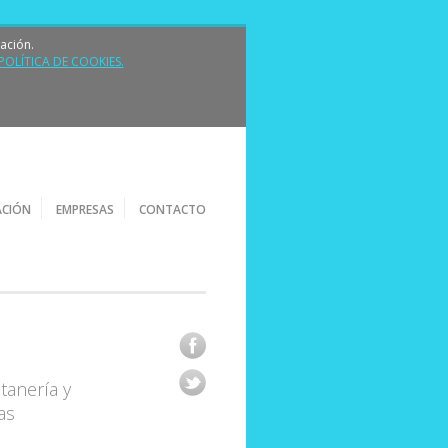
ación.
POLÍTICA DE COOKIES.
strumenorca.es
ACIÓN
EMPRESAS
CONTACTO
tanería y
as