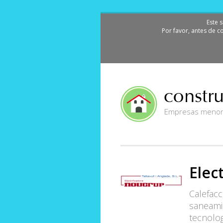
Este 
Por favor, antes de c
Empresas menorqu
Elec
Calefacc
saneami
tecnolo