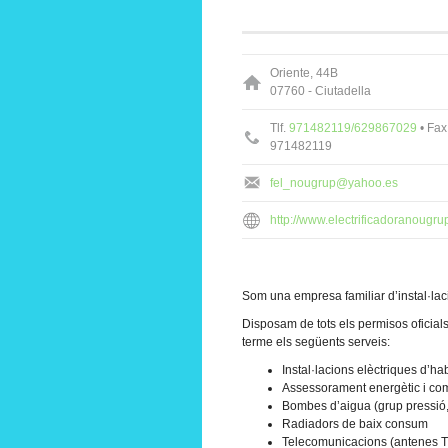
Oriente, 44B
07760 - Ciutadella
Tlf.
971482119/629867029
• Fax
971482119
fel_nougrup@yahoo.es
http://www.electrificadoranougru
Som una empresa familiar d’instal·la
Disposam de tots els permisos oficials
terme els següents serveis:
Instal·lacions elèctriques d’ha
Assessorament energètic i come
Bombes d’aigua (grup pressió, 
Radiadors de baix consum
Telecomunicacions (antenes TV