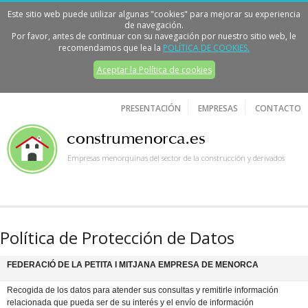
Este sitio web puede utilizar algunas "cookies" para mejorar su experiencia
de navegación.
Por favor, antes de continuar con su navegación por nuestro sitio web, le
recomendamos que lea la
POLÍTICA DE COOKIES.
Aceptar la Política de cookies
PRESENTACIÓN
EMPRESAS
CONTACTO
Empresas menorquinas del sector de la construcción y derivados
Política de Protección de Datos
FEDERACIÓ DE LA PETITA I MITJANA EMPRESA DE MENORCA
Recogida de los datos para atender sus consultas y remitirle información
relacionada que pueda ser de su interés y el envío de información